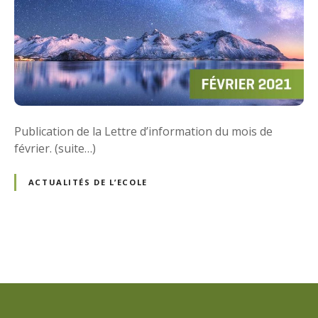
Publication de la Lettre d’information du mois de
février. (suite…)
ACTUALITÉS DE L’ECOLE
N
a