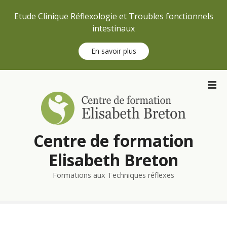
Etude Clinique Réflexologie et Troubles fonctionnels
intestinaux
En savoir plus
S
k
i
p
t
Centre de formation
o
c
Elisabeth Breton
o
n
Formations aux Techniques réflexes
t
e
n
t