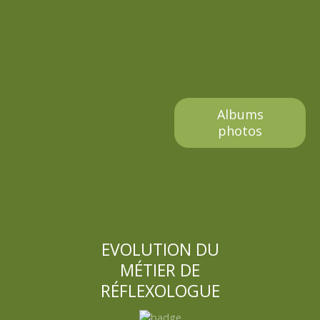
s
s
a
g
Albums
e
photos
s
EVOLUTION DU
MÉTIER DE
RÉFLEXOLOGUE