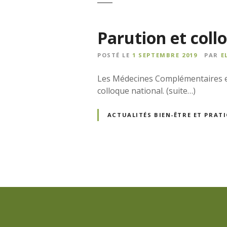
Parution et col
POSTÉ LE
1 SEPTEMBRE 2019
PAR
E
Les Médecines Complémentaires et 
colloque national. (suite…)
ACTUALITÉS BIEN-ÊTRE ET PRA
N
a
v