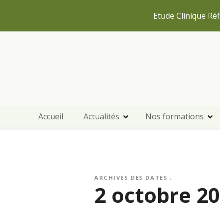
Etude Clinique Réf
S
k
i
p
t
o
c
Accueil
Actualités
Nos formations
o
n
t
e
n
t
ARCHIVES DES DATES :
2 octobre 2