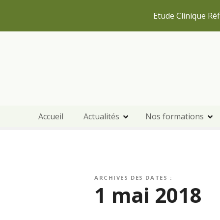
Etude Clinique Réf
S
k
i
p
t
o
c
Accueil
Actualités
Nos formations
o
n
t
e
n
t
ARCHIVES DES DATES :
1 mai 2018