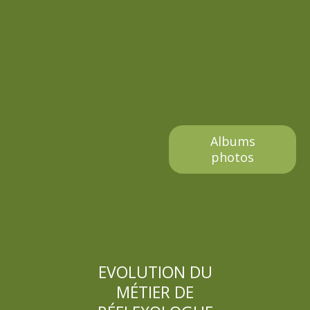
s
a
g
e
s
Albums
photos
EVOLUTION DU
MÉTIER DE