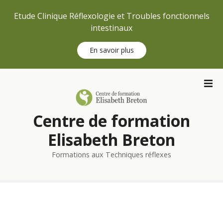
Etude Clinique Réflexologie et Troubles fonctionnels
intestinaux
En savoir plus
S
k
i
p
Centre de formation
t
o
Elisabeth Breton
c
Formations aux Techniques réflexes
o
n
t
e
n
t