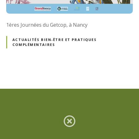
1ères Journées du Getcop, à Nancy
ACTUALITÉS BIEN-ÊTRE ET PRATIQUES
COMPLÉMENTAIRES
N
a
v
i
g