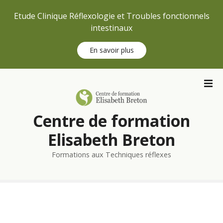
Etude Clinique Réflexologie et Troubles fonctionnels
intestinaux
En savoir plus
S
k
i
p
Centre de formation
t
o
Elisabeth Breton
c
Formations aux Techniques réflexes
o
n
t
e
n
t