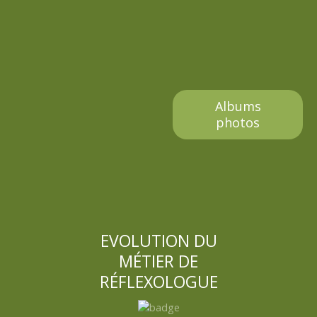
a
g
e
s
Albums
photos
EVOLUTION DU
MÉTIER DE
RÉFLEXOLOGUE