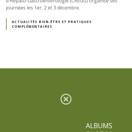
d’Hépato-Gastroentérologie (CREGG) organise ses
journées les 1er, 2 et 3 décembre.
ACTUALITÉS BIEN-ÊTRE ET PRATIQUES
COMPLÉMENTAIRES
N
a
v
i
g
a
ALBUMS