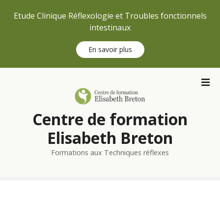
Etude Clinique Réflexologie et Troubles fonctionnels
intestinaux
En savoir plus
S
k
i
p
Centre de formation
t
o
Elisabeth Breton
c
Formations aux Techniques réflexes
o
n
t
e
n
t