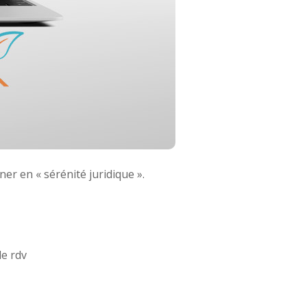
er en « sérénité juridique ».
le rdv