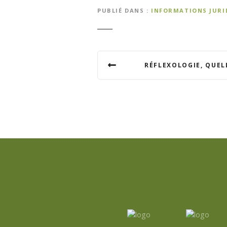
PUBLIÉ DANS
INFORMATIONS JURI
N
RÉFLEXOLOGIE, QUEL
a
v
i
g
a
t
i
o