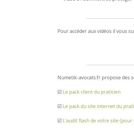
Pour accéder aux vidéos il vous suf
Numetik-avocats.fr propose des so
☑️
Le pack client du praticien
☑️
Le pack du site internet du prat
☑️
L’audit flash de votre site (pour 