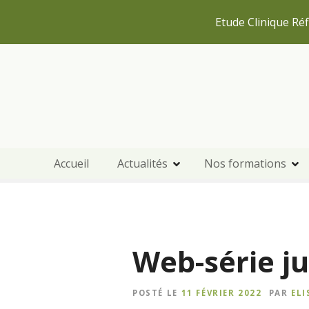
Etude Clinique Réf
S
k
i
p
t
o
c
Accueil
Actualités
Nos formations
o
n
t
e
n
Web-série ju
t
POSTÉ LE
11 FÉVRIER 2022
PAR
EL