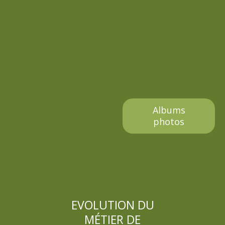
l
e
Albums
photos
EVOLUTION DU
MÉTIER DE