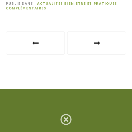
PUBLIÉ DANS
ACTUALITÉS BIEN-ÊTRE ET PRATIQUES
COMPLÉMENTAIRES
N
a
v
i
g
a
t
i