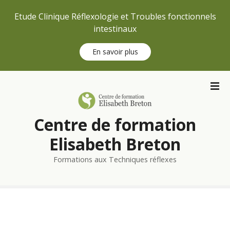
Etude Clinique Réflexologie et Troubles fonctionnels
intestinaux
En savoir plus
S
k
i
p
Centre de formation
t
o
Elisabeth Breton
c
Formations aux Techniques réflexes
o
n
t
e
n
t