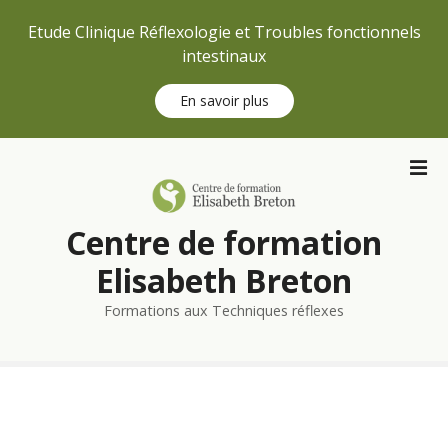
Etude Clinique Réflexologie et Troubles fonctionnels
intestinaux
En savoir plus
S
k
i
p
Centre de formation
t
o
Elisabeth Breton
c
Formations aux Techniques réflexes
o
n
t
e
n
t