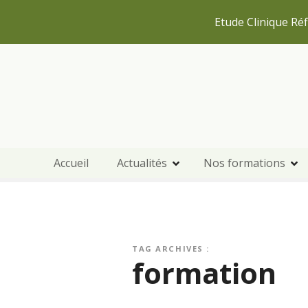
Etude Clinique Réf
S
k
i
p
t
o
c
Accueil
Actualités
Nos formations
o
n
t
e
n
t
TAG ARCHIVES :
formation