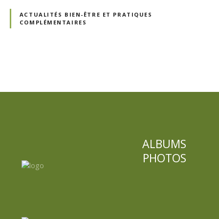
ACTUALITÉS BIEN-ÊTRE ET PRATIQUES
COMPLÉMENTAIRES
N
a
v
i
ALBUMS
g
PHOTOS
a
t
i