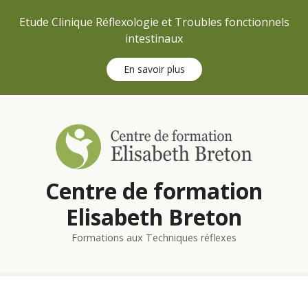
Etude Clinique Réflexologie et Troubles fonctionnels
intestinaux
En savoir plus
S
k
i
p
t
Centre de formation
o
c
Elisabeth Breton
o
n
Formations aux Techniques réflexes
t
e
n
t