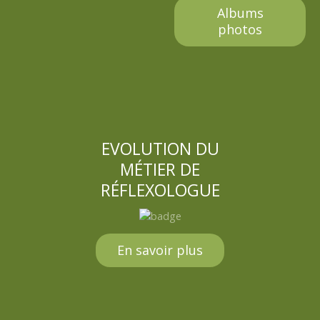
g
Albums
e
photos
s
EVOLUTION DU
MÉTIER DE
RÉFLEXOLOGUE
En savoir plus