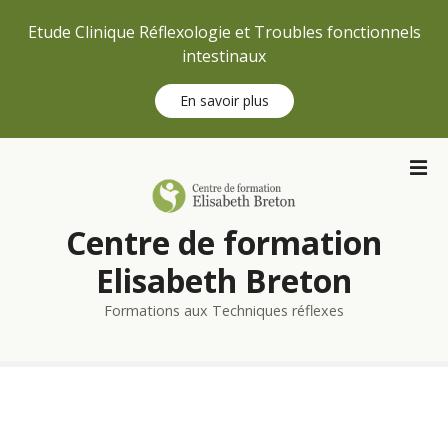
Etude Clinique Réflexologie et Troubles fonctionnels
intestinaux
En savoir plus
S
k
i
p
Centre de formation
t
o
Elisabeth Breton
c
Formations aux Techniques réflexes
o
n
t
e
n
t