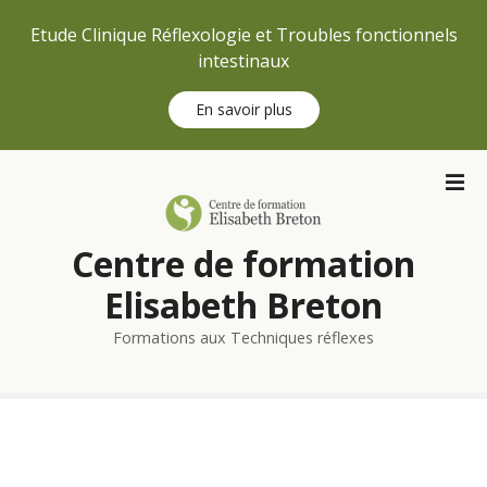
Etude Clinique Réflexologie et Troubles fonctionnels
intestinaux
En savoir plus
S
k
i
p
Centre de formation
t
o
Elisabeth Breton
c
Formations aux Techniques réflexes
o
n
t
e
n
t