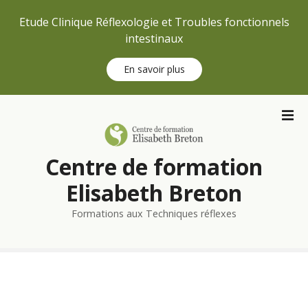
Etude Clinique Réflexologie et Troubles fonctionnels
intestinaux
En savoir plus
S
k
i
p
Centre de formation
t
o
Elisabeth Breton
c
Formations aux Techniques réflexes
o
n
t
e
n
t