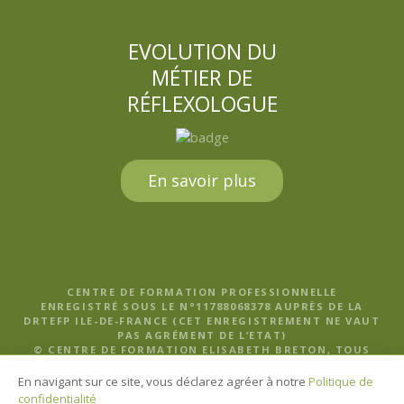
EVOLUTION DU
MÉTIER DE
RÉFLEXOLOGUE
En savoir plus
CENTRE DE FORMATION PROFESSIONNELLE
ENREGISTRÉ SOUS LE N°11788068378 AUPRÈS DE LA
DRTEFP ILE-DE-FRANCE (CET ENREGISTREMENT NE VAUT
PAS AGRÉMENT DE L’ETAT)
© CENTRE DE FORMATION ELISABETH BRETON, TOUS
DROITS RÉSERVÉS |
MENTIONS LÉGALES, POLITIQUE DE
CONFIDENTIALITÉ ET CGV
En navigant sur ce site, vous déclarez agréer à notre
Politique de
confidentialité