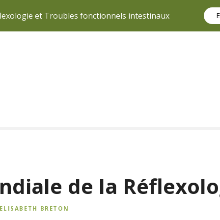
lexologie et Troubles fonctionnels intestinaux
E
diale de la Réflexolo
ELISABETH BRETON