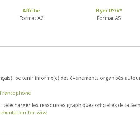
Affiche
Flyer R°/V°
Format A2
Format A5
nçais) : se tenir informé(e) des évènements organisés autou
RFrancophone
is) : télécharger les ressources graphiques officielles de la S
ocumentation-for-wrw