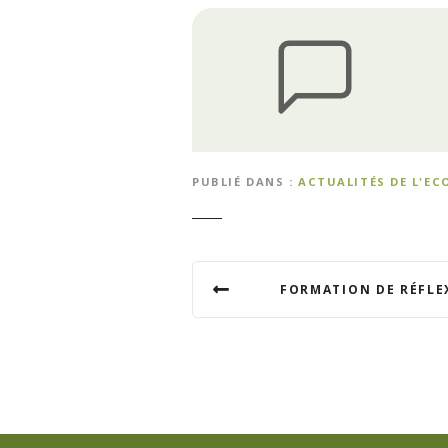
PUBLIÉ DANS
ACTUALITÉS DE L'EC
N
FORMATION DE RÉFLE
a
v
i
g