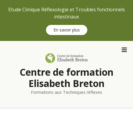
Etude Clinique Réflexologie et Troubles fonctionnels
intestinaux
En savoir plus
S
k
i
p
Centre de formation
t
o
Elisabeth Breton
c
Formations aux Techniques réflexes
o
n
t
e
n
t