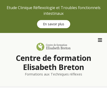
Etude Clinique Réflexologie et Troubles fonctionnels
intestinaux
En savoir plus
S
k
i
p
Centre de formation
t
o
Elisabeth Breton
c
Formations aux Techniques réflexes
o
n
t
e
n
t