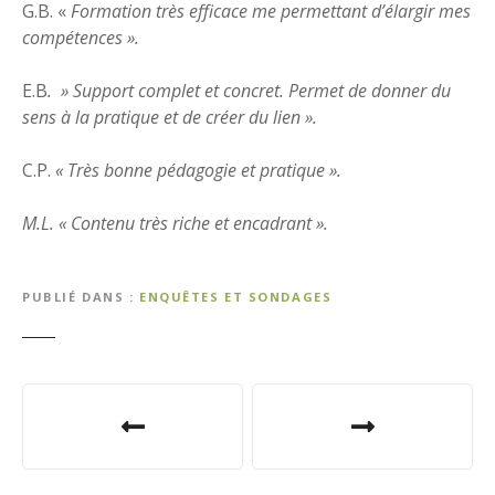
G.B. «
Formation très efficace me permettant d’élargir mes
compétences ».
E.B
. » Support complet et concret. Permet de donner du
sens à la pratique et de créer du lien ».
C.P.
« Très bonne pédagogie et pratique ».
M.L. « Contenu très riche et encadrant ».
PUBLIÉ DANS
ENQUÊTES ET SONDAGES
N
a
v