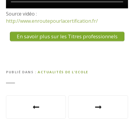
Source vidéo :
http://www.enroutepourlacertification.fr/
En savoir plus sur les Titres professionnels
PUBLIÉ DANS
ACTUALITÉS DE L'ECOLE
N
a
v