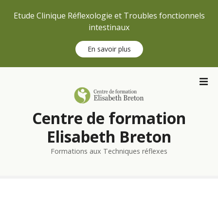
Etude Clinique Réflexologie et Troubles fonctionnels
intestinaux
En savoir plus
S
k
i
p
Centre de formation
t
o
Elisabeth Breton
c
Formations aux Techniques réflexes
o
n
t
e
n
t