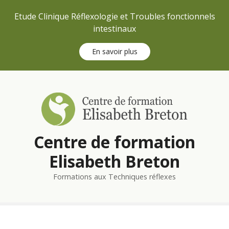
Etude Clinique Réflexologie et Troubles fonctionnels
intestinaux
En savoir plus
S
k
i
p
t
Centre de formation
o
c
Elisabeth Breton
o
n
Formations aux Techniques réflexes
t
e
n
t