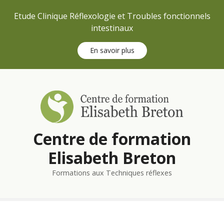
Etude Clinique Réflexologie et Troubles fonctionnels
intestinaux
En savoir plus
S
k
i
p
t
Centre de formation
o
c
Elisabeth Breton
o
n
Formations aux Techniques réflexes
t
e
n
t