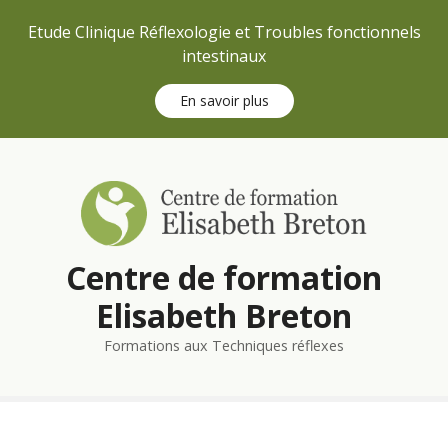
Etude Clinique Réflexologie et Troubles fonctionnels
intestinaux
En savoir plus
S
k
i
p
t
Centre de formation
o
c
Elisabeth Breton
o
n
Formations aux Techniques réflexes
t
e
n
t