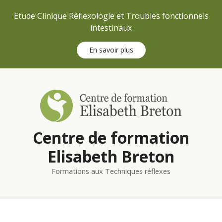
Etude Clinique Réflexologie et Troubles fonctionnels
intestinaux
En savoir plus
S
k
i
p
t
Centre de formation
o
c
Elisabeth Breton
o
n
Formations aux Techniques réflexes
t
e
n
t