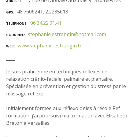
17 rue de l’abbaye aux bois 91570 Bièvres
ADRESSE
48.7606241, 2.2235618
GPS
06.34.22.91.41
TÉLÉPHONE
stephanie.estrangin@hotmail.com
COURRIEL
www.stephanie-estrangin.fr
WEB
Je suis praticienne en techniques réflexes de
relaxation crânio-faciale, palmaire et plantaire.
Spécialisée en prévention et gestion du stress par le
massage réflexe.
Initialement formée aux réflexologies à l’école Ref
formation, j’ai poursuivi ma formation avec Élisabeth
Breton à Versailles.