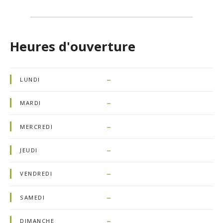
Heures d'ouverture
–
LUNDI
–
MARDI
–
MERCREDI
–
JEUDI
–
VENDREDI
–
SAMEDI
–
DIMANCHE