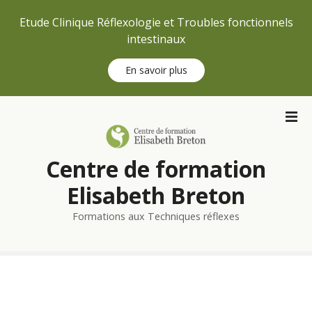
Etude Clinique Réflexologie et Troubles fonctionnels
intestinaux
En savoir plus
S
k
i
p
Centre de formation
t
o
Elisabeth Breton
c
Formations aux Techniques réflexes
o
n
t
e
n
t