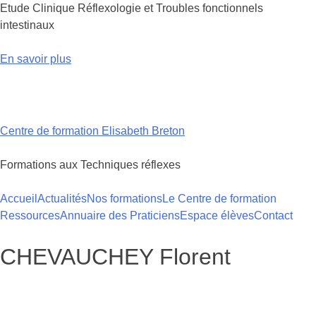
Etude Clinique Réflexologie et Troubles fonctionnels
intestinaux
En savoir plus
Skip
to
content
Centre de formation Elisabeth Breton
Formations aux Techniques réflexes
Accueil
Actualités
Nos formations
Le Centre de formation
Ressources
Annuaire des Praticiens
Espace élèves
Contact
CHEVAUCHEY Florent