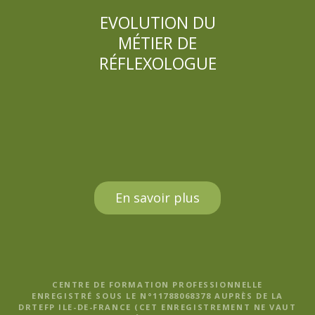
En savoir plus
CENTRE DE FORMATION PROFESSIONNELLE
ENREGISTRÉ SOUS LE N°11788068378 AUPRÈS DE LA
DRTEFP ILE-DE-FRANCE (CET ENREGISTREMENT NE VAUT
PAS AGRÉMENT DE L’ETAT)
© CENTRE DE FORMATION ELISABETH BRETON, TOUS
DROITS RÉSERVÉS |
MENTIONS LÉGALES, POLITIQUE DE
CONFIDENTIALITÉ ET CGV