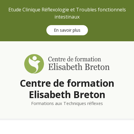
Etude Clinique Réflexologie et Troubles fonctionnels
intestinaux
En savoir plus
S
k
i
p
t
Centre de formation
o
c
Elisabeth Breton
o
n
Formations aux Techniques réflexes
t
e
n
t