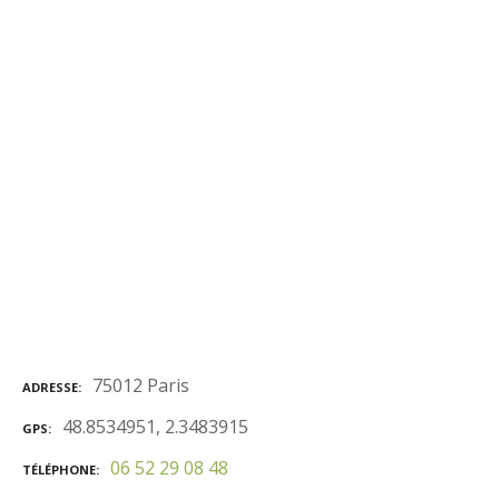
75012 Paris
ADRESSE
48.8534951, 2.3483915
GPS
06 52 29 08 48
TÉLÉPHONE
Intervenant en Gestion du stress en entreprise et en
milieu professionnel
(
Paris)
Organisme de formation : JLH ENERGIE
FORMATION
Certification Gestion du stress en entreprise et en
milieu professionnel –
Certification RS3876