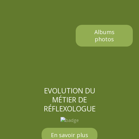
e
Albums
photos
EVOLUTION DU
MÉTIER DE
RÉFLEXOLOGUE
En savoir plus