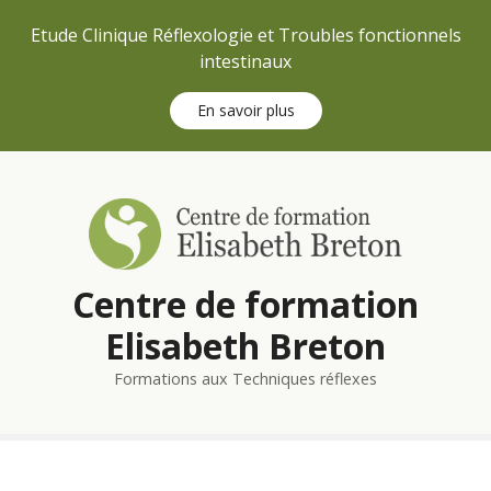
Etude Clinique Réflexologie et Troubles fonctionnels
intestinaux
En savoir plus
S
k
i
p
t
Centre de formation
o
c
Elisabeth Breton
o
n
Formations aux Techniques réflexes
t
e
n
t