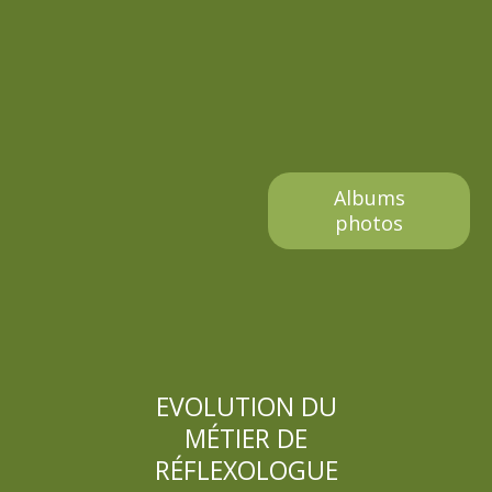
a
g
e
s
Albums
photos
EVOLUTION DU
MÉTIER DE
RÉFLEXOLOGUE