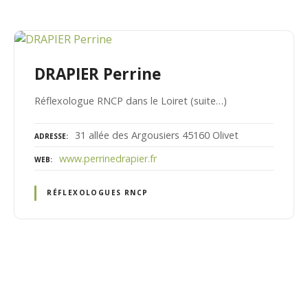
DRAPIER Perrine
Réflexologue RNCP dans le Loiret (suite…)
31 allée des Argousiers 45160 Olivet
ADRESSE
www.perrinedrapier.fr
WEB
RÉFLEXOLOGUES RNCP
N