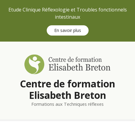
Etude Clinique Réflexologie et Troubles fonctionnels
intestinaux
En savoir plus
S
k
i
p
t
Centre de formation
o
c
Elisabeth Breton
o
n
Formations aux Techniques réflexes
t
e
n
t