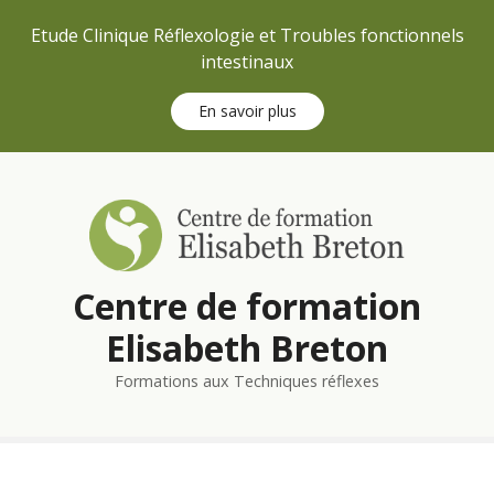
Etude Clinique Réflexologie et Troubles fonctionnels
intestinaux
En savoir plus
S
k
i
p
t
Centre de formation
o
c
Elisabeth Breton
o
n
Formations aux Techniques réflexes
t
e
n
t