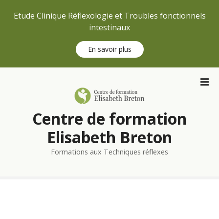
Etude Clinique Réflexologie et Troubles fonctionnels
intestinaux
En savoir plus
S
k
i
p
Centre de formation
t
o
Elisabeth Breton
c
Formations aux Techniques réflexes
o
n
t
e
n
t