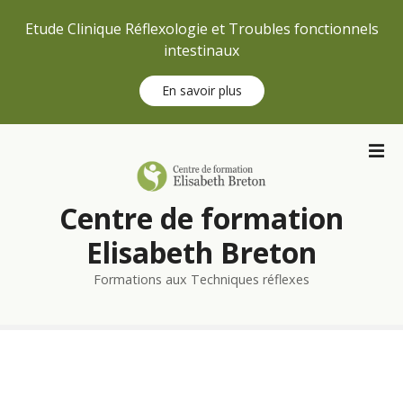
Etude Clinique Réflexologie et Troubles fonctionnels
intestinaux
En savoir plus
S
k
i
p
Centre de formation
t
o
Elisabeth Breton
c
Formations aux Techniques réflexes
o
n
t
e
n
t