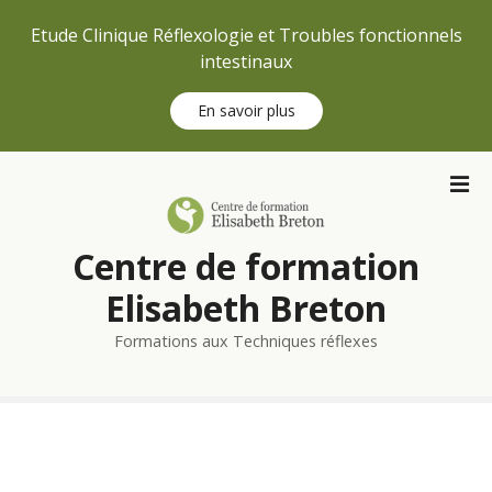
Etude Clinique Réflexologie et Troubles fonctionnels
intestinaux
En savoir plus
S
k
i
p
Centre de formation
t
o
Elisabeth Breton
c
Formations aux Techniques réflexes
o
n
t
e
n
t