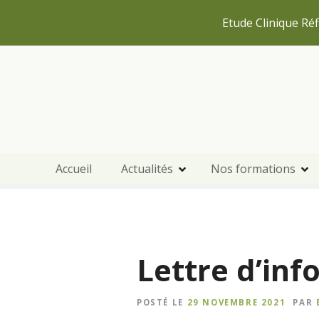
Etude Clinique Réf
S
k
i
p
t
o
c
Accueil
Actualités
Nos formations
o
n
t
e
n
Lettre d’inf
t
POSTÉ LE
29 NOVEMBRE 2021
PAR