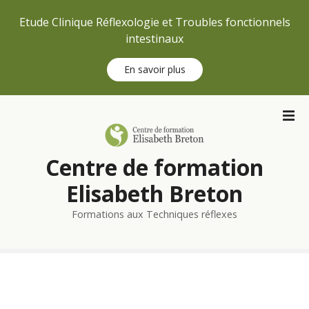
Etude Clinique Réflexologie et Troubles fonctionnels
intestinaux
En savoir plus
S
k
i
p
Centre de formation
t
o
Elisabeth Breton
c
Formations aux Techniques réflexes
o
n
t
e
n
t