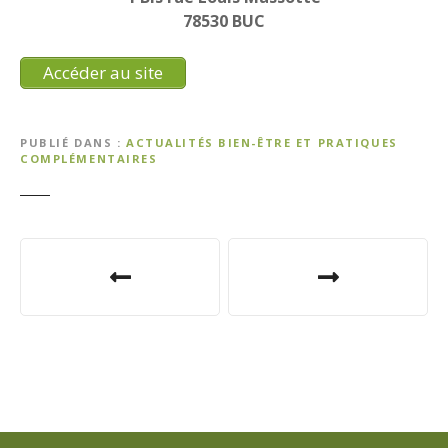
78530 BUC
Accéder au site
PUBLIÉ DANS
ACTUALITÉS BIEN-ÊTRE ET PRATIQUES
COMPLÉMENTAIRES
N
a
v
i
g