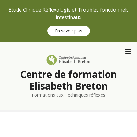
Etude Clinique Réflexologie et Troubles fonctionnels
intestinaux
En savoir plus
S
k
i
p
Centre de formation
t
o
Elisabeth Breton
c
Formations aux Techniques réflexes
o
n
t
e
n
t