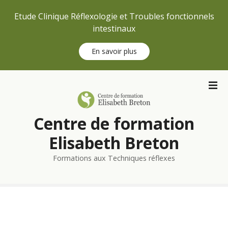
Etude Clinique Réflexologie et Troubles fonctionnels
intestinaux
En savoir plus
S
k
i
p
Centre de formation
t
o
Elisabeth Breton
c
Formations aux Techniques réflexes
o
n
t
e
n
t