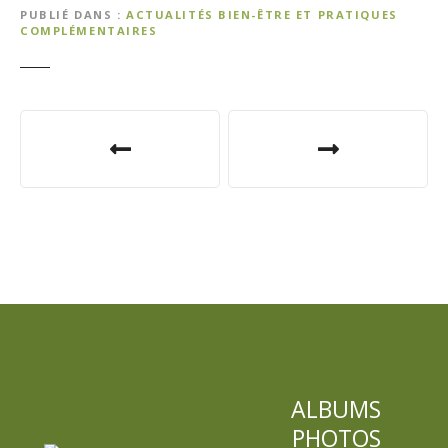
PUBLIÉ DANS
ACTUALITÉS BIEN-ÊTRE ET PRATIQUES
COMPLÉMENTAIRES
N
a
v
i
g
a
t
i
ALBUMS
PHOTOS