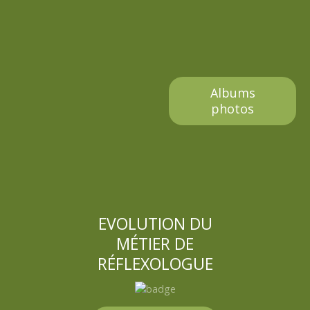
l
e
Albums
photos
EVOLUTION DU
MÉTIER DE
RÉFLEXOLOGUE