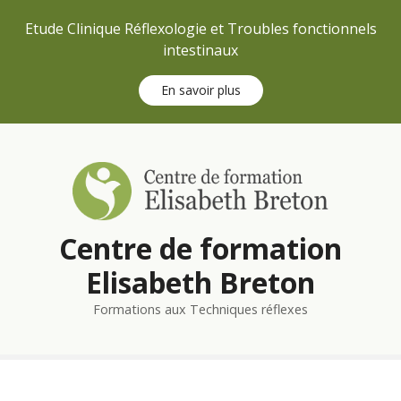
Etude Clinique Réflexologie et Troubles fonctionnels
intestinaux
En savoir plus
S
k
i
p
t
Centre de formation
o
c
Elisabeth Breton
o
n
Formations aux Techniques réflexes
t
e
n
t