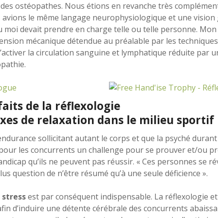
des ostéopathes. Nous étions en revanche très complément
us avions le même langage neurophysiologique et une vision g
ou moi devait prendre en charge telle ou telle personne. Mon 
tension mécanique détendue au préalable par les techniques 
’activer la circulation sanguine et lymphatique réduite par
pathie.
aits de la réflexologie
xes de relaxation dans le milieu sportif
ndurance sollicitant autant le corps et que la psyché durant 
t pour les concurrents un challenge pour se prouver et/ou pr
andicap qu’ils ne peuvent pas réussir. « Ces personnes se rév
us question de n’être résumé qu’à une seule déficience ».
 stress
est par conséquent indispensable. La réflexologie et
afin d’induire une détente cérébrale des concurrents abaiss