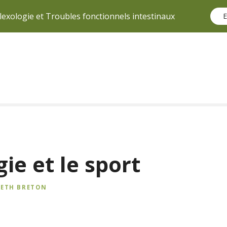
lexologie et Troubles fonctionnels intestinaux
E
gie et le sport
BETH BRETON