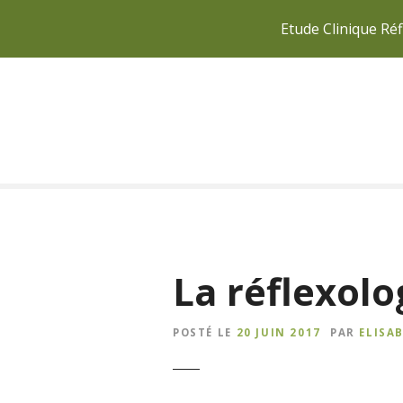
Etude Clinique Réf
S
k
i
p
t
o
c
o
n
t
La réflexolo
e
n
t
POSTÉ LE
20 JUIN 2017
PAR
ELISA