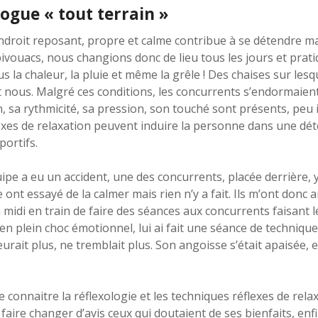
logue « tout terrain »
endroit reposant, propre et calme contribue à se détendre ma
 bivouacs, nous changions donc de lieu tous les jours et prat
 la chaleur, la pluie et même la grêle ! Des chaises sur lesq
 nous. Malgré ces conditions, les concurrents s’endormaient 
, sa rythmicité, sa pression, son touché sont présents, peu
lexes de relaxation peuvent induire la personne dans une dét
portifs.
ipe a eu un accident, une des concurrents, placée derrière, y a
 ont essayé de la calmer mais rien n’y a fait. Ils m’ont don
 midi en train de faire des séances aux concurrents faisant le 
en plein choc émotionnel, lui ai fait une séance de technique
leurait plus, ne tremblait plus. Son angoisse s’était apaisée, 
re connaitre la réflexologie et les techniques réflexes de rel
faire changer d’avis ceux qui doutaient de ses bienfaits, enf