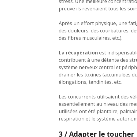
stress. Une meilleure concentrati
preuve ils revenaient tous les soirs
Après un effort physique, une fati
des douleurs, des courbatures, de
des fibres musculaires, etc.).
La récupération
est indispensable
contribuent à une détente des struc
système nerveux central et périphé
drainer les toxines (accumulées dur
élongations, tendinites, etc.
Les concurrents utilisaient des v
essentiellement au niveau des mem
utilisées ont été plantaire, palma
respiration et le système autonom
3 / Adapter le toucher 