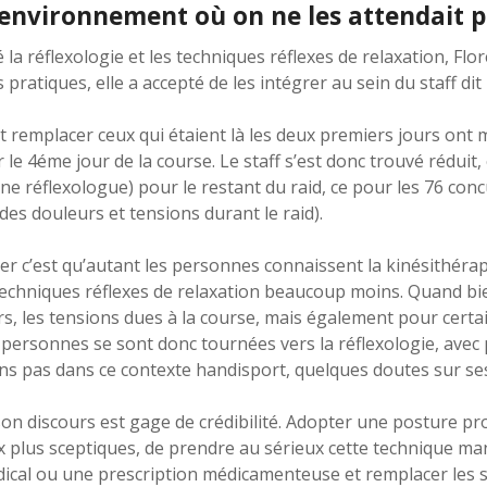
 environnement où on ne les attendait 
 la réflexologie et les techniques réflexes de relaxation, Flo
pratiques, elle a accepté de les intégrer au sein du staff dit 
t remplacer ceux qui étaient là les deux premiers jours on
 le 4éme jour de la course. Le staff s’est donc trouvé réduit,
e réflexologue) pour le restant du raid, ce pour les 76 conc
 des douleurs et tensions durant le raid).
ter c’est qu’autant les personnes connaissent la kinésithérap
es techniques réflexes de relaxation beaucoup moins. Quand 
rs, les tensions dues à la course, mais également pour certa
es personnes se sont donc tournées vers la réflexologie, avec 
ns pas dans ce contexte handisport, quelques doutes sur ses
son discours est gage de crédibilité. Adopter une posture pro
plus sceptiques, de prendre au sérieux cette technique ma
dical ou une prescription médicamenteuse et remplacer les 