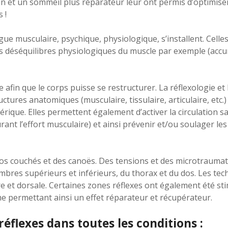
on et un sommeil plus réparateur leur ont permis d’optimise
 !
gue musculaire, psychique, physiologique, s’installent. Celle
s déséquilibres physiologiques du muscle par exemple (accu
 afin que le corps puisse se restructurer. La réflexologie et
tures anatomiques (musculaire, tissulaire, articulaire, etc.)
rique. Elles permettent également d’activer la circulation s
ant l’effort musculaire) et ainsi prévenir et/ou soulager les
élos couchés et des canoës. Des tensions et des microtrauma
bres supérieurs et inférieurs, du thorax et du dos. Les tech
ire et dorsale. Certaines zones réflexes ont également été sti
e permettant ainsi un effet réparateur et récupérateur.
réflexes dans toutes les conditions :