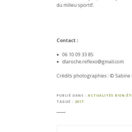
du milieu sportif.
Contact :
06 10 09 33 85
dlaroche.reflexo@gmail.com
Crédits photographies : © Sabine
PUBLIÉ DANS
ACTUALITÉS BIEN-Ê
TAGUÉ
2017
N