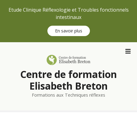
Etude Clinique Réflexologie et Troubles fonctionnels
intestinaux
En savoir plus
S
k
i
p
Centre de formation
t
o
Elisabeth Breton
c
Formations aux Techniques réflexes
o
n
t
e
n
t