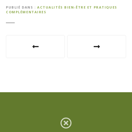
PUBLIÉ DANS
ACTUALITÉS BIEN-ÊTRE ET PRATIQUES
COMPLÉMENTAIRES
N
a
v
i
g
a
t
i