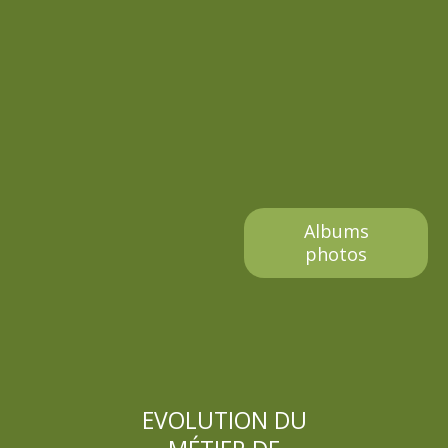
l
e
Albums
photos
EVOLUTION DU