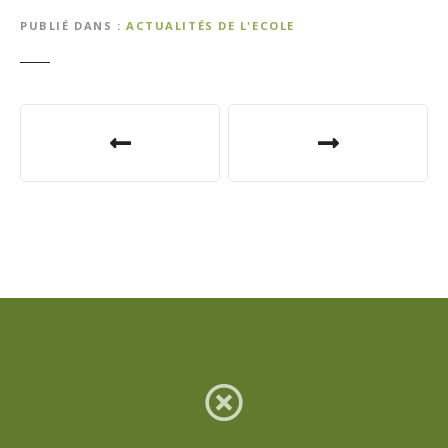
PUBLIÉ DANS
ACTUALITÉS DE L'ECOLE
N
a
v
i
g
a
t
i
o