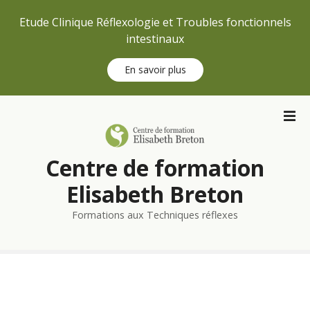
Etude Clinique Réflexologie et Troubles fonctionnels
intestinaux
En savoir plus
S
k
i
p
Centre de formation
t
o
Elisabeth Breton
c
Formations aux Techniques réflexes
o
n
t
e
n
t