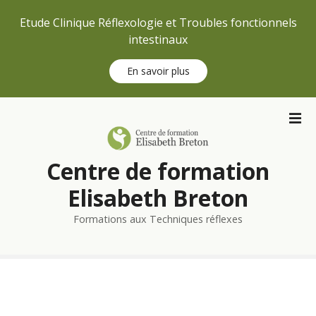
Etude Clinique Réflexologie et Troubles fonctionnels
intestinaux
En savoir plus
S
k
i
p
Centre de formation
t
o
Elisabeth Breton
c
Formations aux Techniques réflexes
o
n
t
e
n
t