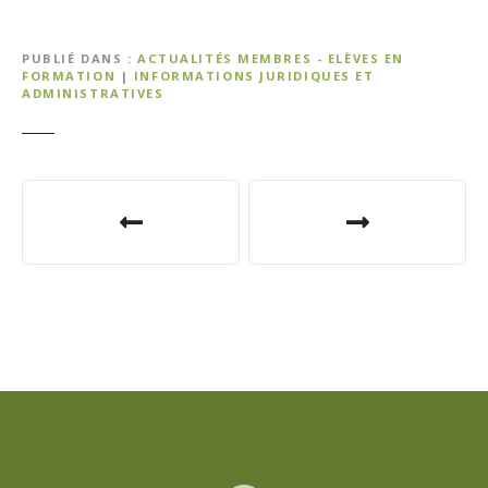
PUBLIÉ DANS
ACTUALITÉS MEMBRES - ELÈVES EN
FORMATION
|
INFORMATIONS JURIDIQUES ET
ADMINISTRATIVES
N
a
v
i
g
a
t