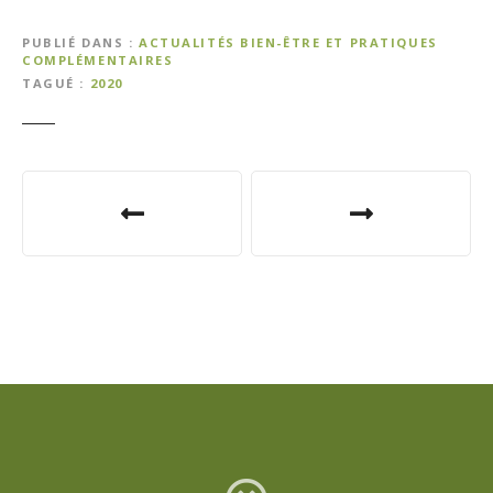
PUBLIÉ DANS
ACTUALITÉS BIEN-ÊTRE ET PRATIQUES
COMPLÉMENTAIRES
TAGUÉ
2020
N
a
v
i
g
a
t