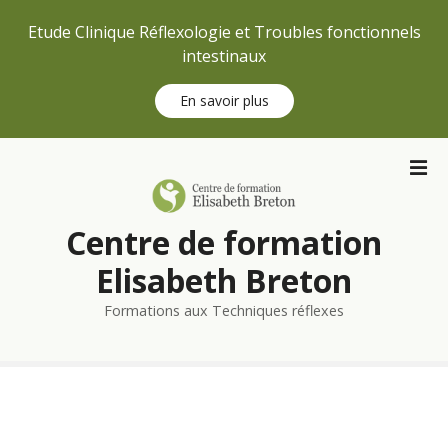
Etude Clinique Réflexologie et Troubles fonctionnels
intestinaux
En savoir plus
S
k
i
p
Centre de formation
t
o
Elisabeth Breton
c
Formations aux Techniques réflexes
o
n
t
e
n
t