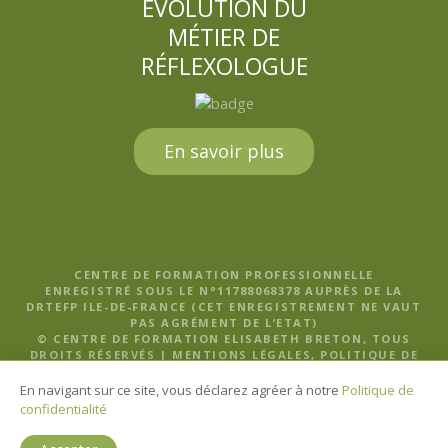
EVOLUTION DU
MÉTIER DE
RÉFLEXOLOGUE
En savoir plus
CENTRE DE FORMATION PROFESSIONNELLE
ENREGISTRÉ SOUS LE N°11788068378 AUPRÈS DE LA
DRTEFP ILE-DE-FRANCE (CET ENREGISTREMENT NE VAUT
PAS AGRÉMENT DE L’ETAT)
© CENTRE DE FORMATION ELISABETH BRETON, TOUS
DROITS RÉSERVÉS |
MENTIONS LÉGALES, POLITIQUE DE
CONFIDENTIALITÉ ET CGV
En navigant sur ce site, vous déclarez agréer à notre
Politique de
confidentialité