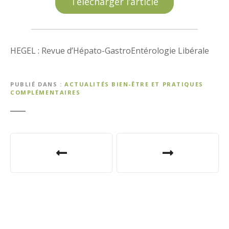
Télécharger l’article
HEGEL : Revue d’Hépato-GastroEntérologie Libérale
PUBLIÉ DANS
ACTUALITÉS BIEN-ÊTRE ET PRATIQUES
COMPLÉMENTAIRES
N
a
v
i
g