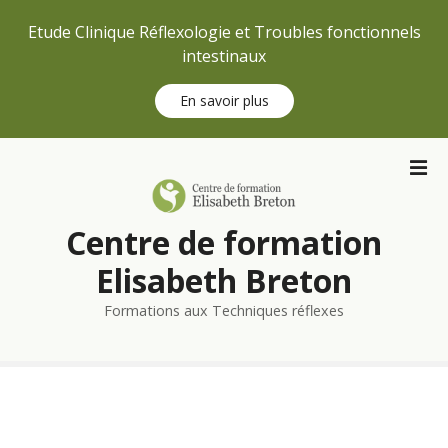
Etude Clinique Réflexologie et Troubles fonctionnels
intestinaux
En savoir plus
S
k
i
p
Centre de formation
t
o
Elisabeth Breton
c
Formations aux Techniques réflexes
o
n
t
e
n
t