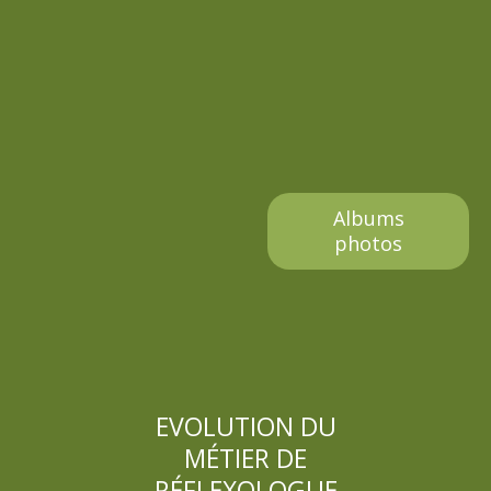
e
Albums
photos
EVOLUTION DU
MÉTIER DE
RÉFLEXOLOGUE