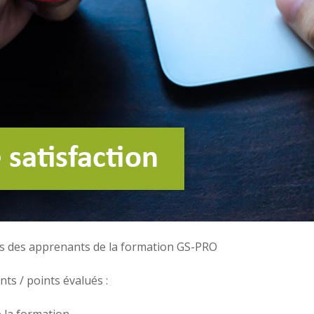
ès des apprenants de la formation GS-PRO
s / points évalués :