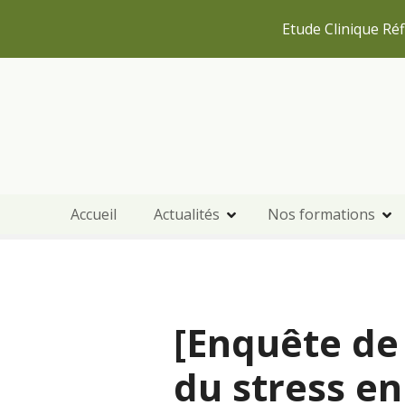
Etude Clinique Réf
S
k
i
p
t
o
c
Accueil
Actualités
Nos formations
o
n
t
e
n
[Enquête de 
t
du stress en