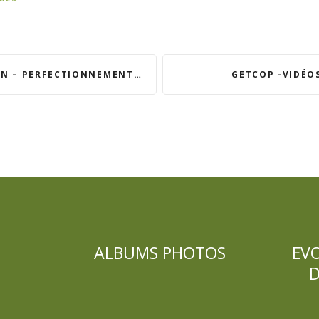
ENTS [PERF] DE JUIN ET DE JUILLET 2021
GETCOP -VIDÉO
ALBUMS PHOTOS
EV
D