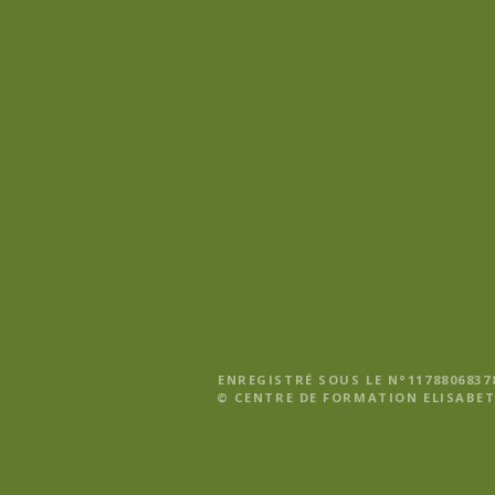
n
d
e
l
’
a
r
t
i
ENREGISTRÉ SOUS LE N°1178806837
© CENTRE DE FORMATION ELISABET
c
l